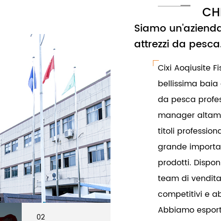
CH
Siamo un'azienda
attrezzi da pesca
Cixi Aoqiusite Fi
bellissima baia 
da pesca profes
manager altament
titoli professio
grande importan
prodotti. Dispo
team di vendita
competitivi e ab
Abbiamo esportat
02
01
02