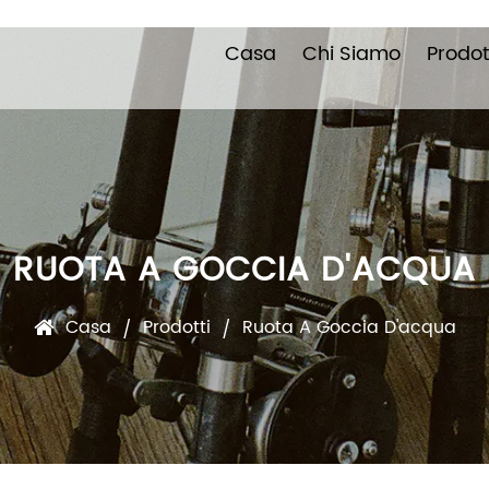
Casa
Chi Siamo
Prodot
RUOTA A GOCCIA D'ACQUA
Casa
Prodotti
Ruota A Goccia D'acqua
/
/