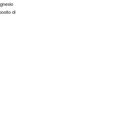
agnesio
osito di