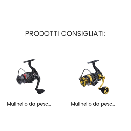
PRODOTTI CONSIGLIATI:
Mulinello da pesca spinning leggero e potente
Mulinello da pesca con tazza in filo metallico GS1000-6000 ad alta velocità