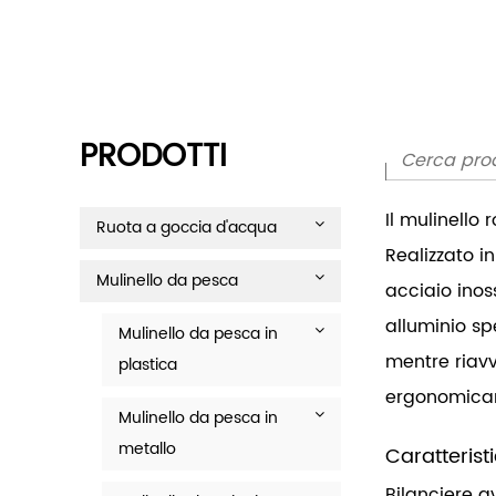
PRODOTTI
Il mulinello
Ruota a goccia d'acqua
Realizzato i
Mulinello da pesca
acciaio inoss
alluminio sp
Mulinello da pesca in
mentre riavv
plastica
ergonomicam
Mulinello da pesca in
metallo
Caratterist
Bilanciere av