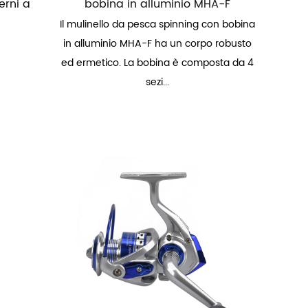
erni a
bobina in alluminio MHA-F
Il mulinello da pesca spinning con bobina
in alluminio MHA-F ha un corpo robusto
ed ermetico. La bobina è composta da 4
sezi...