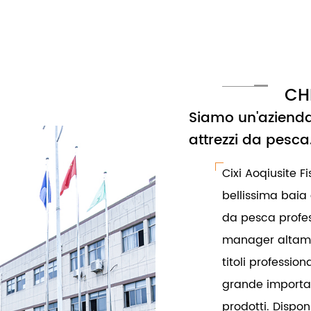
CH
Siamo un'azienda
attrezzi da pesca
Cixi Aoqiusite Fi
bellissima baia 
da pesca profes
manager altament
titoli professio
grande importan
prodotti. Dispo