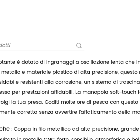
 rotante è dotato di ingranaggi a oscillazione lenta che 
n metallo e materiale plastico di alta precisione, questo 
idabile resistenti alla corrosione, un sistema di trascina
esso per prestazioni affidabili. La manopola soft-touch
olgi la tua presa. Goditi molte ore di pesca con questo
ente corretta senza avvertire l'affaticamento della m
iche
Coppa in filo metallico ad alta precisione, grande 
:
vitato in metallo CNC, forte, sensibile, atmosferico e bel