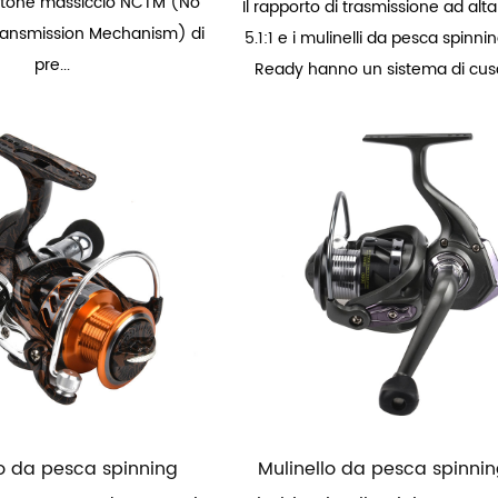
ottone massiccio NCTM (No
Il rapporto di trasmissione ad alta
ransmission Mechanism) di
5.1:1 e i mulinelli da pesca spinni
pre...
Ready hanno un sistema di cusci
lo da pesca spinning
Mulinello da pesca spinni