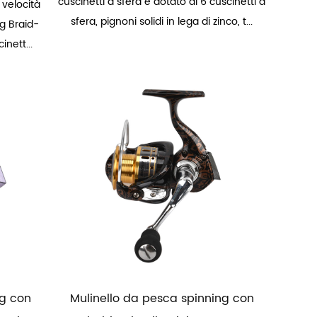
cuscinetti a sfera è dotato di 6 cuscinetti a
 velocità
sfera, pignoni solidi in lega di zinco, t...
ng Braid-
nett...
ng con
Mulinello da pesca spinning con