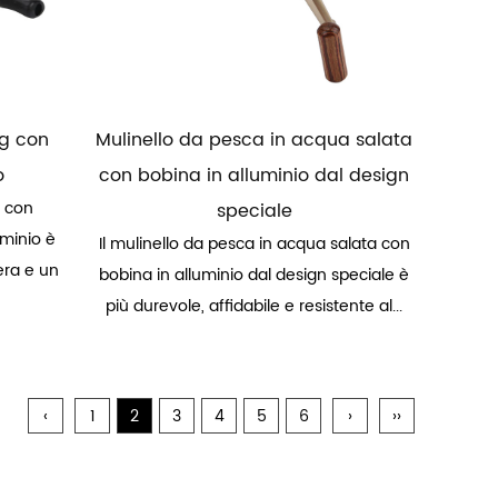
ng con
Mulinello da pesca in acqua salata
o
con bobina in alluminio dal design
g con
speciale
minio è
Il mulinello da pesca in acqua salata con
era e un
bobina in alluminio dal design speciale è
più durevole, affidabile e resistente al...
‹
1
2
3
4
5
6
›
››