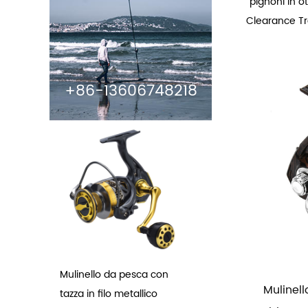
pignoni in 
Clearance T
+86-13606748218
Mulinello da pesca con
Mulinel
tazza in filo metallico